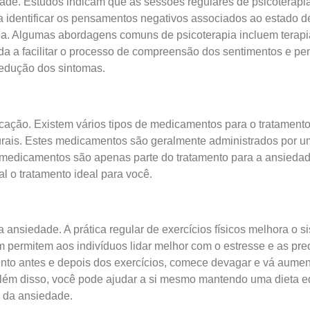
ade. Estudos indicam que as sessões regulares de psicoterapia
 a identificar os pensamentos negativos associados ao estado 
dia. Algumas abordagens comuns de psicoterapia incluem terapi
da a facilitar o processo de compreensão dos sentimentos e p
redução dos sintomas.
ação. Existem vários tipos de medicamentos para o tratamento d
turais. Estes medicamentos são geralmente administrados por 
 medicamentos são apenas parte do tratamento para a ansiedade
l o tratamento ideal para você.
 ansiedade. A prática regular de exercícios físicos melhora o
 permitem aos indivíduos lidar melhor com o estresse e as pr
ento antes e depois dos exercícios, comece devagar e vá aume
 Além disso, você pode ajudar a si mesmo mantendo uma dieta e
e da ansiedade.