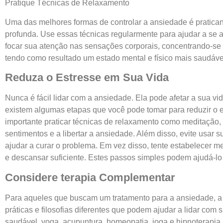
Pratique Técnicas de Relaxamento
Uma das melhores formas de controlar a ansiedade é pratica
profunda. Use essas técnicas regularmente para ajudar a se 
focar sua atenção nas sensações corporais, concentrando-se 
tendo como resultado um estado mental e físico mais saudáve
Reduza o Estresse em Sua Vida
Nunca é fácil lidar com a ansiedade. Ela pode afetar a sua vi
existem algumas etapas que você pode tomar para reduzir o es
importante praticar técnicas de relaxamento como meditação,
sentimentos e a libertar a ansiedade. Além disso, evite usar
ajudar a curar o problema. Em vez disso, tente estabelecer me
e descansar suficiente. Estes passos simples podem ajudá-lo 
Considere terapia Complementar
Para aqueles que buscam um tratamento para a ansiedade, a
práticas e filosofias diferentes que podem ajudar a lidar com
saudável, yoga, acupuntura, homeopatia, ioga e hipnoterapia