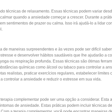
ndo técnicas de relaxamento. Essas técnicas podem variar des
acalmar quando a ansiedade começar a crescer. Durante a prátic
em sentimentos de prazer ou calma. Isso irá ajudá-lo a lidar c
l.
da de maneiras surpreendentes e às vezes pode ser difícil sabe
tresse e desenvolver hábitos saudáveis que lhe ajudarão a con
 yoga ou respiração profunda. Essas técnicas são ótimas ferram
 substâncias químicas como álcool ou tabaco para controlar a a
tas realistas, praticar exercícios regulares, estabelecer limi
a controlar a ansiedade e reduzir o estresse em sua vida.
 terapia complementar pode ser uma opção a considerar. Esta
 sintomas de ansiedade. Estas práticas podem incluir técnicas 
. Com a terapia complementar, você pode encontrar maneiras de 