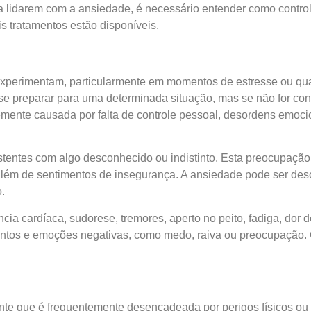
 a lidarem com a ansiedade, é necessário entender como control
s tratamentos estão disponíveis.
experimentam, particularmente em momentos de estresse ou 
e preparar para uma determinada situação, mas se não for con
temente causada por falta de controle pessoal, desordens emoci
stentes com algo desconhecido ou indistinto. Esta preocupaçã
 além de sentimentos de insegurança. A ansiedade pode ser de
.
ia cardíaca, sudorese, tremores, aperto no peito, fadiga, dor
ntos e emoções negativas, como medo, raiva ou preocupação.
nte que é frequentemente desencadeada por perigos físicos ou 