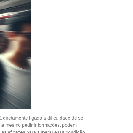
 diretamente ligada à dificuldade de se
u até mesmo pedir informações, podem
gias eficazes para superar essa condição.