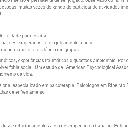
o medo intenso e persistente de ser julgado, observado ou humi
pessoas, muitas vezes deixando de participar de atividades im
l.
ificuldade para respirar.
upações exageradas com o julgamento alheio.
es ou permanecer em silêncio em grupos.
néticos, experiências traumáticas e questões ambientais. Por
volver fobia social. Um estudo da *American Psychological Asso
momento da vida.
sional especializado em psicoterapia. Psicólogos em Ribeirão P
zadas de enfrentamento.
a, desde relacionamentos até o desempenho no trabalho. Enten