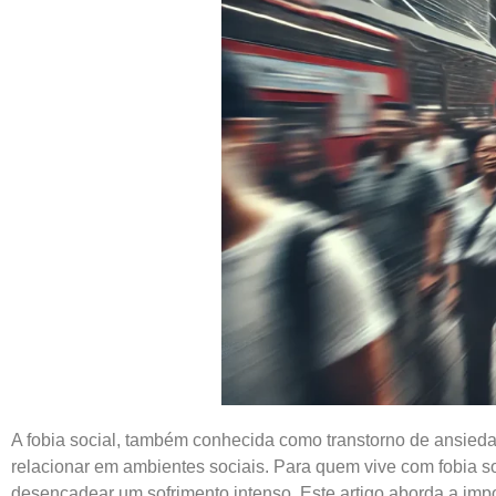
A fobia social, também conhecida como transtorno de ansiedad
relacionar em ambientes sociais. Para quem vive com fobia s
desencadear um sofrimento intenso. Este artigo aborda a impo