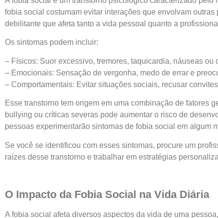
A fobia social é um transtorno psicológico caracterizado pel
fobia social costumam evitar interações que envolvam outras 
debilitante que afeta tanto a vida pessoal quanto a profissiona
Os sintomas podem incluir:
– Físicos: Suor excessivo, tremores, taquicardia, náuseas ou d
– Emocionais: Sensação de vergonha, medo de errar e preoc
– Comportamentais: Evitar situações sociais, recusar convit
Esse transtorno tem origem em uma combinação de fatores ge
bullying ou críticas severas pode aumentar o risco de desen
pessoas experimentarão sintomas de fobia social em algum 
Se você se identificou com esses sintomas, procure um profis
raízes desse transtorno e trabalhar em estratégias personali
O Impacto da Fobia Social na Vida Diária
A fobia social afeta diversos aspectos da vida de uma pesso