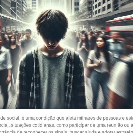
e social, é uma condição que afeta milhares de pessoas e está
ocial, situações cotidianas, como participar de uma reunião o
rtância de reconhecer os sinais, buscar ajuda e adotar estraté