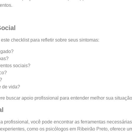
entos.
Social
este checklist para refletir sobre seus sintomas:
ulgado?
oas?
ventos sociais?
ico?
?
 de vida?
re buscar apoio profissional para entender melhor sua situação
al
da profissional, você pode encontrar as ferramentas necessária
 experientes, como os psicólogos em Ribeirão Preto, oferece u