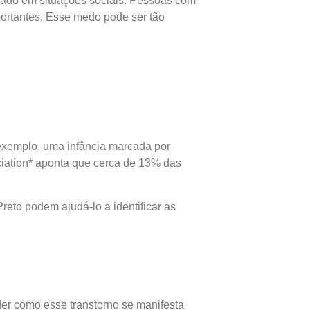
lhado em situações sociais. Pessoas com
portantes. Esse medo pode ser tão
 exemplo, uma infância marcada por
ciation* aponta que cerca de 13% das
reto podem ajudá-lo a identificar as
der como esse transtorno se manifesta