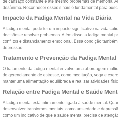
de cansaço constante e até mesmo problemas de memória. Al
desânimo. Reconhecer esses sinais é fundamental para busca
Impacto da Fadiga Mental na Vida Diária
A fadiga mental pode ter um impacto significativo na vida co
decisões e resolver problemas. Além disso, a fadiga mental pod
conflitos e distanciamento emocional. Essa condição também 
depressão.
Tratamento e Prevenção da Fadiga Mental
O tratamento da fadiga mental envolve uma abordagem multidis
de gerenciamento de estresse, como meditação, yoga e exercíc
manter uma alimentação equilibrada e realizar atividades fís
Relação entre Fadiga Mental e Saúde Ment
A fadiga mental está intimamente ligada à saúde mental. Qu
desenvolver transtornos mentais, como ansiedade e depressã
como um indicativo de que a saúde mental precisa de atençã