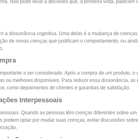
rna. Isso pode levar a decisões que, à primeira vista, parecem 
uzir a dissonância cognitiva. Uma delas é a mudança de crenças
ição de novas crenças que justificam o comportamento, ou aind
o.
ompra
 importante a ser considerado. Após a compra de um produto, o
tas ou melhores disponíveis. Para reduzir essa dissonância, as
r, como depoimentos de clientes e garantias de satisfação.
ações Interpessoais
rpessoais. Quando as pessoas têm crenças diferentes sobre um 
íduos podem optar por mudar suas crenças, evitar discussões sob
rização.