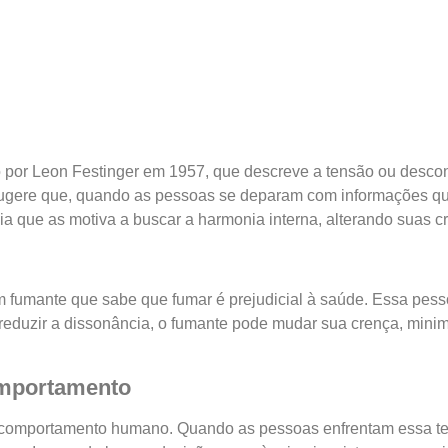
ido por Leon Festinger em 1957, que descreve a tensão ou desc
ia sugere que, quando as pessoas se deparam com informações 
que as motiva a buscar a harmonia interna, alterando suas cr
fumante que sabe que fumar é prejudicial à saúde. Essa pessoa
 reduzir a dissonância, o fumante pode mudar sua crença, min
omportamento
e o comportamento humano. Quando as pessoas enfrentam essa t