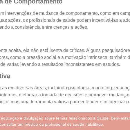
nça de Comportamento
da em intervenções de mudança de comportamento, como em cam
uas ações, os profissionais de saúde podem incentivá-las a a
endo a consistência entre crenças e ações.
nte aceita, ela não está isenta de críticas. Alguns pesquisado
atores, como a pressão social e a motivação intrínseca, també
de variar, levando a resultados inconsistentes em estudos.
tiva
as em diversas áreas, incluindo psicologia, marketing, educaç
s internos, melhorar a tomada de decisões e promover mudança
eórico, mas uma ferramenta valiosa para entender e influencia
e educação e divulgação sobre temas relacionados à Saúde, Bem-estar
consultar um médico ou profissional de saúde habilitado.