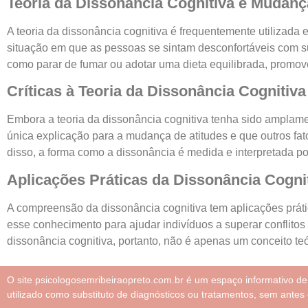
Teoria da Dissonância Cognitiva e Muda
A teoria da dissonância cognitiva é frequentemente utiliza
situação em que as pessoas se sintam desconfortáveis com s
como parar de fumar ou adotar uma dieta equilibrada, promov
Críticas à Teoria da Dissonância Cognitiva
Embora a teoria da dissonância cognitiva tenha sido amplame
única explicação para a mudança de atitudes e que outros f
disso, a forma como a dissonância é medida e interpretada po
Aplicações Práticas da Dissonância Cogni
A compreensão da dissonância cognitiva tem aplicações prátic
esse conhecimento para ajudar indivíduos a superar conflito
dissonância cognitiva, portanto, não é apenas um conceito t
O site psicologosemribeiraopreto.com.br é um espaço informativo d
utilizado como substituto de diagnósticos ou tratamentos, sem antes 