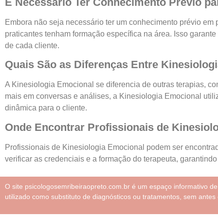
É Necessário Ter Conhecimento Prévio par
Embora não seja necessário ter um conhecimento prévio em p
praticantes tenham formação específica na área. Isso garante
de cada cliente.
Quais São as Diferenças Entre Kinesiolog
A Kinesiologia Emocional se diferencia de outras terapias, co
mais em conversas e análises, a Kinesiologia Emocional util
dinâmica para o cliente.
Onde Encontrar Profissionais de Kinesiol
Profissionais de Kinesiologia Emocional podem ser encontrados
verificar as credenciais e a formação do terapeuta, garantind
O site psicologosemribeiraopreto.com.br é um espaço informativo d
utilizado como substituto de diagnósticos ou tratamentos, sem antes 