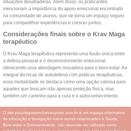
situações desafiadoras. Além disso, os praticantes
mencionam a importância do apoio emocional encontrado
na comunidade de alunos, que se torna um espaço seguro
para compartilhar experiências e crescer juntos.
Considerações finais sobre o Krav Maga
terapêutico
O Krav Maga terapêutico representa uma fusão única entre
a defesa pessoal e o desenvolvimento emocional,
oferecendo uma abordagem inovadora para o bem-estar. Ao
integrar técnicas de autodefesa com práticas terapêuticas,
essa modalidade se destaca como uma opção valiosa para
aqueles que buscam não apenas proteção física, mas
também um caminho para a cura e o autoconhecimento.
O site psicologosemribeiraopreto.com.br é um espaço informativo
de educação e divulgação sobre temas relacionados à Saúde,
Bem-estar e Entretenimento, não devendo ser utilizado como
substituto de diagnósticos ou tratamentos, sem antes consultar um