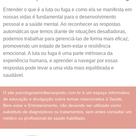
Entender o que é a luta ou fuga e como ela se manifesta em
nossas vidas é fundamental para o desenvolvimento
pessoal e a saúde mental. Ao reconhecer as respostas
automáticas que temos diante de situações desafiadoras,
podemos trabalhar para gerenciá-las de forma mais eficaz,
promovendo um estado de bem-estar e resiliência
emocional. A luta ou fuga é uma parte intrínseca da
experiência humana, e aprender a navegar por essas
respostas pode levar a uma vida mais equilibrada e
saudável.
O site psicologosemribeiraopreto.com.br é um espaço informativo
de educação e divulgação sobre temas relacionados à Saúde,
Bem-estar e Entretenimento, não devendo ser utilizado como
substituto de diagnósticos ou tratamentos, sem antes consultar um
médico ou profissional de saúde habilitado.