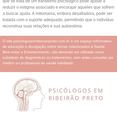
que se trata de um transtorno psicológico pode ajudar a
reduzir o estigma associado e encorajar aqueles que sofrem
a buscar ajuda. A mitomania, embora desafiadora, pode ser
tratada com o suporte adequado, permitindo que o indivíduo
reconstrua suas relações e sua autoestima.
O site psicologosemribeiraopreto.com.br é um espaço informativo
de educação e divulgação sobre temas relacionados à Saúde,
Bem-estar e Entretenimento, não devendo ser utilizado como
substituto de diagnósticos ou tratamentos, sem antes consultar um
médico ou profissional de saúde habilitado.