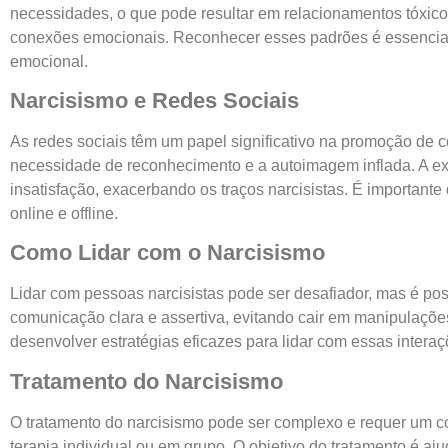
necessidades, o que pode resultar em relacionamentos tóxicos
conexões emocionais. Reconhecer esses padrões é essencial 
emocional.
Narcisismo e Redes Sociais
As redes sociais têm um papel significativo na promoção de co
necessidade de reconhecimento e a autoimagem inflada. A ex
insatisfação, exacerbando os traços narcisistas. É importante
online e offline.
Como Lidar com o Narcisismo
Lidar com pessoas narcisistas pode ser desafiador, mas é pos
comunicação clara e assertiva, evitando cair em manipulaçõe
desenvolver estratégias eficazes para lidar com essas intera
Tratamento do Narcisismo
O tratamento do narcisismo pode ser complexo e requer um com
terapia individual ou em grupo. O objetivo do tratamento é a