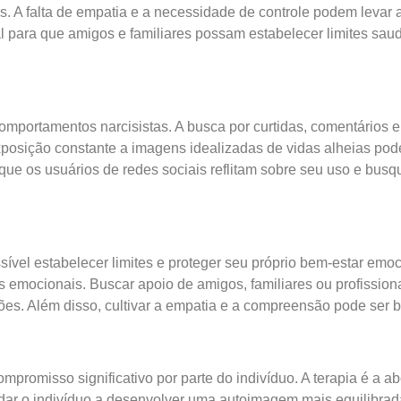
. A falta de empatia e a necessidade de controle podem levar a 
para que amigos e familiares possam estabelecer limites saud
mportamentos narcisistas. A busca por curtidas, comentários e 
posição constante a imagens idealizadas de vidas alheias pod
 que os usuários de redes sociais reflitam sobre seu uso e busq
sível estabelecer limites e proteger seu próprio bem-estar em
s emocionais. Buscar apoio de amigos, familiares ou profission
ções. Além disso, cultivar a empatia e a compreensão pode ser b
promisso significativo por parte do indivíduo. A terapia é a 
judar o indivíduo a desenvolver uma autoimagem mais equilibrad