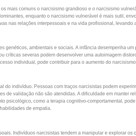
o os mais comuns o narcisismo grandioso e o narcisismo vulner
ominantes, enquanto o narcisismo vulnerável é mais sutil, env
ivas nas relações interpessoais e na vida profissional, levando 
es genéticos, ambientais e sociais. A infância desempenha um 
 ou críticas severas podem desenvolver uma autoimagem distorci
cesso individual, pode contribuir para o aumento do narcisism
al do indivíduo. Pessoas com traços narcisistas podem experim
s de validação não são atendidas. A dificuldade em manter re
nto psicológico, como a terapia cognitivo-comportamental, pode
habilidades de empatia.
oais. Indivíduos narcisistas tendem a manipular e explorar os o