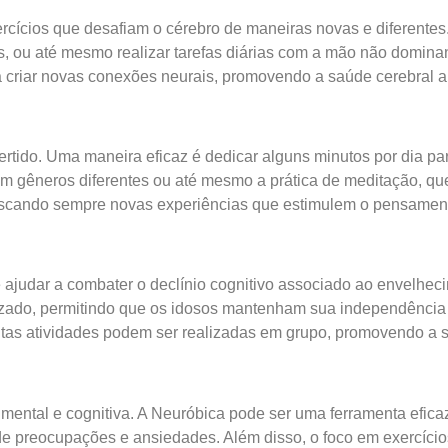
ercícios que desafiam o cérebro de maneiras novas e diferent
as, ou até mesmo realizar tarefas diárias com a mão não domin
 criar novas conexões neurais, promovendo a saúde cerebral a
vertido. Uma maneira eficaz é dedicar alguns minutos por dia pa
s em gêneros diferentes ou até mesmo a prática de meditação, q
scando sempre novas experiências que estimulem o pensamento c
ajudar a combater o declínio cognitivo associado ao envelhecim
ado, permitindo que os idosos mantenham sua independência e
itas atividades podem ser realizadas em grupo, promovendo a s
mental e cognitiva. A Neuróbica pode ser uma ferramenta eficaz
de preocupações e ansiedades. Além disso, o foco em exercíci