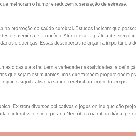
 que melhoram o humor e reduzem a sensação de estresse.
bica na promoção da saúde cerebral. Estudos indicam que pess
s de memória e raciocínio. Além disso, a prática de exercíci
 a danos e doenças. Essas descobertas reforçam a importância d
as dicas úteis incluem a variedade nas atividades, a definiçã
ades que sejam estimulantes, mas que também proporcionem praz
mpacto significativo na saúde cerebral ao longo do tempo.
ica. Existem diversos aplicativos e jogos online que são proje
da e interativa de incorporar a Neuróbica na rotina diária, p