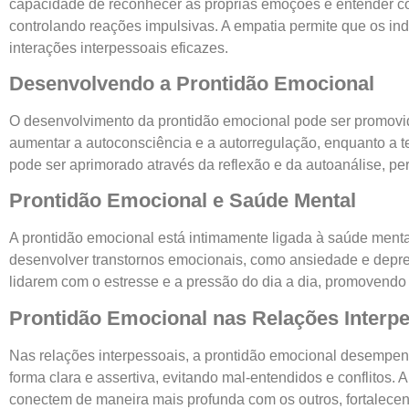
capacidade de reconhecer as próprias emoções e entender co
controlando reações impulsivas. A empatia permite que os i
interações interpessoais eficazes.
Desenvolvendo a Prontidão Emocional
O desenvolvimento da prontidão emocional pode ser promovid
aumentar a autoconsciência e a autorregulação, enquanto a 
pode ser aprimorado através da reflexão e da autoanálise, p
Prontidão Emocional e Saúde Mental
A prontidão emocional está intimamente ligada à saúde men
desenvolver transtornos emocionais, como ansiedade e depres
lidarem com o estresse e a pressão do dia a dia, promovendo u
Prontidão Emocional nas Relações Interp
Nas relações interpessoais, a prontidão emocional desempe
forma clara e assertiva, evitando mal-entendidos e conflitos
conectem de maneira mais profunda com os outros, fortalece