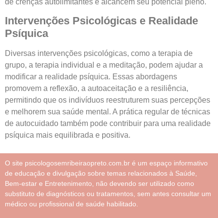
de crenças autolimitantes e alcancem seu potencial pleno.
Intervenções Psicológicas e Realidade
Psíquica
Diversas intervenções psicológicas, como a terapia de
grupo, a terapia individual e a meditação, podem ajudar a
modificar a realidade psíquica. Essas abordagens
promovem a reflexão, a autoaceitação e a resiliência,
permitindo que os indivíduos reestruturem suas percepções
e melhorem sua saúde mental. A prática regular de técnicas
de autocuidado também pode contribuir para uma realidade
psíquica mais equilibrada e positiva.
O site psicologosemribeiraopreto.com.br é um espaço informativo
de educação e divulgação sobre temas relacionados à Saúde,
Bem-estar e Entretenimento, não devendo ser utilizado como
substituto de diagnósticos ou tratamentos, sem antes consultar um
médico ou profissional de saúde habilitado.