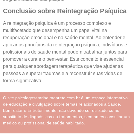
Conclusão sobre Reintegração Psíquica
A reintegração psíquica é um processo complexo e
multifacetado que desempenha um papel vital na
recuperação emocional e na saúde mental. Ao entender e
aplicar os princípios da reintegração psíquica, indivíduos e
profissionais de saúde mental podem trabalhar juntos para
promover a cura e o bem-estar. Este conceito é essencial
para qualquer abordagem terapêutica que vise ajudar as
pessoas a superar traumas e a reconstruir suas vidas de
forma significativa.
O site psicologosemribeiraopreto.com.br é um espaço informativo
de educação e divulgação sobre temas relacionados à Saúde,
Bem-estar e Entretenimento, não devendo ser utilizado como
substituto de diagnósticos ou tratamentos, sem antes consultar um
médico ou profissional de saúde habilitado.