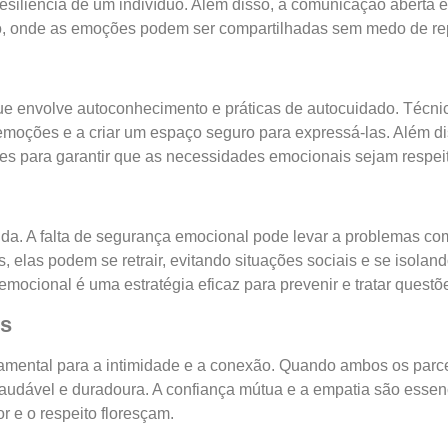
resiliência de um indivíduo. Além disso, a comunicação aberta
ro, onde as emoções podem ser compartilhadas sem medo de rep
 envolve autoconhecimento e práticas de autocuidado. Técnica
emoções e a criar um espaço seguro para expressá-las. Além di
es para garantir que as necessidades emocionais sejam respei
nda. A falta de segurança emocional pode levar a problemas co
as podem se retrair, evitando situações sociais e se isoland
ocional é uma estratégia eficaz para prevenir e tratar questõ
os
amental para a intimidade e a conexão. Quando ambos os parc
audável e duradoura. A confiança mútua e a empatia são essen
 e o respeito floresçam.