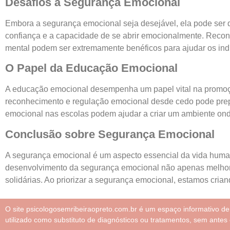
Desafios à Segurança Emocional
Embora a segurança emocional seja desejável, ela pode ser d
confiança e a capacidade de se abrir emocionalmente. Reconhe
mental podem ser extremamente benéficos para ajudar os indi
O Papel da Educação Emocional
A educação emocional desempenha um papel vital na promoçã
reconhecimento e regulação emocional desde cedo pode prep
emocional nas escolas podem ajudar a criar um ambiente onde
Conclusão sobre Segurança Emocional
A segurança emocional é um aspecto essencial da vida human
desenvolvimento da segurança emocional não apenas melhora
solidárias. Ao priorizar a segurança emocional, estamos cria
O site psicologosemribeiraopreto.com.br é um espaço informativo d
utilizado como substituto de diagnósticos ou tratamentos, sem antes 