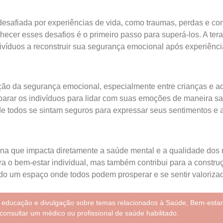
esafiada por experiências de vida, como traumas, perdas e con
cer esses desafios é o primeiro passo para superá-los. A tera
víduos a reconstruir sua segurança emocional após experiências
o da segurança emocional, especialmente entre crianças e ad
arar os indivíduos para lidar com suas emoções de maneira 
 todos se sintam seguros para expressar seus sentimentos e ap
a que impacta diretamente a saúde mental e a qualidade dos r
 o bem-estar individual, mas também contribui para a constr
ndo um espaço onde todos podem prosperar e se sentir valoriza
e educação e divulgação sobre temas relacionados à Saúde, Bem-estar
consultar um médico ou profissional de saúde habilitado.