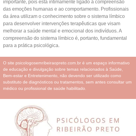
importante, pois está intimamente ligado à compreensão
das emoções humanas e ao comportamento. Profissionais
da área utilizam o conhecimento sobre o sistema límbico
para desenvolver intervenções terapêuticas que visam
melhorar a saúde mental e emocional dos indivíduos. A
compreensão do sistema límbico é, portanto, fundamental
para a prática psicológica.
O site psicologosemribeiraopreto.com.br é um espaço informativo
de educação e divulgação sobre temas relacionados à Saúde,
Bem-estar e Entretenimento, não devendo ser utilizado como
substituto de diagnósticos ou tratamentos, sem antes consultar um
médico ou profissional de saúde habilitado.