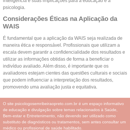
inteligência e suas implicações para a educação e a
psicologia.
Considerações Éticas na Aplicação da
WAIS
É fundamental que a aplicação da WAIS seja realizada de
maneira ética e responsável. Profissionais que utilizam a
escala devem garantir a confidencialidade dos resultados e
utilizar as informações obtidas de forma a beneficiar o
indivíduo avaliado. Além disso, é importante que os
avaliadores estejam cientes das questões culturais e sociais
que podem influenciar a interpretação dos resultados,
promovendo uma avaliação justa e equitativa.
O site psicologosemribeiraopreto.com.br é um espaço informativo
de educação e divulgação sobre temas relacionados à Saúde,
Bem-estar e Entretenimento, não devendo ser utilizado como
substituto de diagnósticos ou tratamentos, sem antes consultar um
médico ou profissional de saúde habilitado.