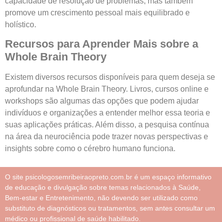
capacidade de resolução de problemas, mas também
promove um crescimento pessoal mais equilibrado e
holístico.
Recursos para Aprender Mais sobre a
Whole Brain Theory
Existem diversos recursos disponíveis para quem deseja se
aprofundar na Whole Brain Theory. Livros, cursos online e
workshops são algumas das opções que podem ajudar
indivíduos e organizações a entender melhor essa teoria e
suas aplicações práticas. Além disso, a pesquisa contínua
na área da neurociência pode trazer novas perspectivas e
insights sobre como o cérebro humano funciona.
O site psicologosemribeiraopreto.com.br é um espaço informativo
de educação e divulgação sobre temas relacionados à Saúde,
Bem-estar e Entretenimento, não devendo ser utilizado como
substituto de diagnósticos ou tratamentos, sem antes consultar um
médico ou profissional de saúde habilitado.