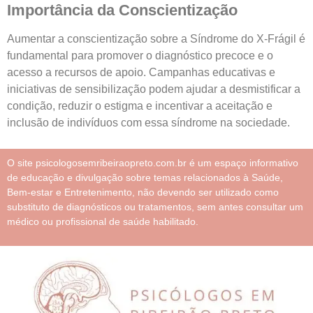
Importância da Conscientização
Aumentar a conscientização sobre a Síndrome do X-Frágil é
fundamental para promover o diagnóstico precoce e o
acesso a recursos de apoio. Campanhas educativas e
iniciativas de sensibilização podem ajudar a desmistificar a
condição, reduzir o estigma e incentivar a aceitação e
inclusão de indivíduos com essa síndrome na sociedade.
O site psicologosemribeiraopreto.com.br é um espaço informativo
de educação e divulgação sobre temas relacionados à Saúde,
Bem-estar e Entretenimento, não devendo ser utilizado como
substituto de diagnósticos ou tratamentos, sem antes consultar um
médico ou profissional de saúde habilitado.