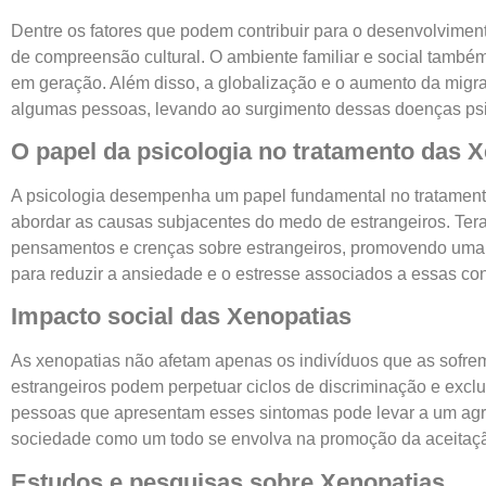
Dentre os fatores que podem contribuir para o desenvolviment
de compreensão cultural. O ambiente familiar e social també
em geração. Além disso, a globalização e o aumento da migraç
algumas pessoas, levando ao surgimento dessas doenças ps
O papel da psicologia no tratamento das 
A psicologia desempenha um papel fundamental no tratament
abordar as causas subjacentes do medo de estrangeiros. Tera
pensamentos e crenças sobre estrangeiros, promovendo uma m
para reduzir a ansiedade e o estresse associados a essas co
Impacto social das Xenopatias
As xenopatias não afetam apenas os indivíduos que as sofre
estrangeiros podem perpetuar ciclos de discriminação e exclus
pessoas que apresentam esses sintomas pode levar a um agrava
sociedade como um todo se envolva na promoção da aceitação 
Estudos e pesquisas sobre Xenopatias