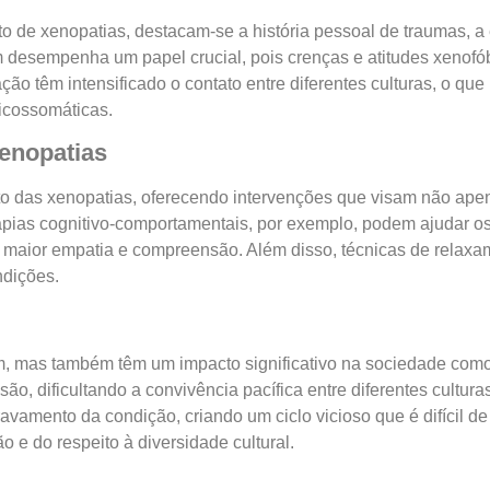
o de xenopatias, destacam-se a história pessoal de traumas, a 
m desempenha um papel crucial, pois crenças e atitudes xenofó
ão têm intensificado o contato entre diferentes culturas, o qu
icossomáticas.
Xenopatias
o das xenopatias, oferecendo intervenções que visam não apen
pias cognitivo-comportamentais, por exemplo, podem ajudar os 
aior empatia e compreensão. Além disso, técnicas de relaxam
ndições.
m, mas também têm um impacto significativo na sociedade com
ão, dificultando a convivência pacífica entre diferentes cultura
mento da condição, criando um ciclo vicioso que é difícil de 
e do respeito à diversidade cultural.