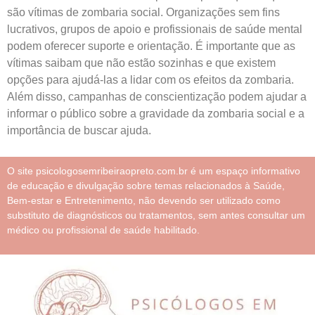
são vítimas de zombaria social. Organizações sem fins
lucrativos, grupos de apoio e profissionais de saúde mental
podem oferecer suporte e orientação. É importante que as
vítimas saibam que não estão sozinhas e que existem
opções para ajudá-las a lidar com os efeitos da zombaria.
Além disso, campanhas de conscientização podem ajudar a
informar o público sobre a gravidade da zombaria social e a
importância de buscar ajuda.
O site psicologosemribeiraopreto.com.br é um espaço informativo
de educação e divulgação sobre temas relacionados à Saúde,
Bem-estar e Entretenimento, não devendo ser utilizado como
substituto de diagnósticos ou tratamentos, sem antes consultar um
médico ou profissional de saúde habilitado.