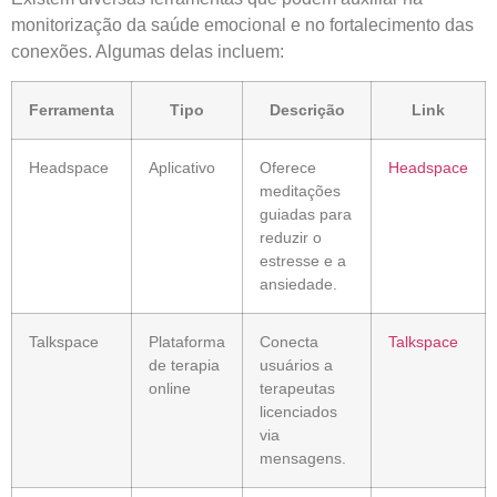
monitorização da saúde emocional e no fortalecimento das
conexões. Algumas delas incluem:
Ferramenta
Tipo
Descrição
Link
Headspace
Aplicativo
Oferece
Headspace
meditações
guiadas para
reduzir o
estresse e a
ansiedade.
Talkspace
Plataforma
Conecta
Talkspace
de terapia
usuários a
online
terapeutas
licenciados
via
mensagens.