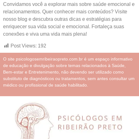
Convidamos você a explorar mais sobre saúde emocional e
relacionamentos. Quer conhecer mais conteúdos? Visite
nosso blog e descubra outras dicas e estratégias para
enriquecer sua vida social e emocional. Fortaleça suas
conexões e viva uma vida mais plena!
Post Views:
192
O site psicologosemribeiraopreto.com.br é um espaço informativo
de educação e divulgação sobre temas relacionados à Saúde,
Bem-estar e Entretenimento, não devendo ser utilizado como
substituto de diagnósticos ou tratamentos, sem antes consultar um
médico ou profissional de saúde habilitado.